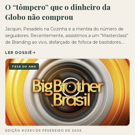
O “tômpero” que o dinheiro da
Globo não comprou
Jacquin, Pesadelo na Cozinha e a mentira do número de
seguidores. Recentemente, assistimos a um “Masterclass”
de Branding ao vivo, disfarçado de fofoca de bastidores.
Em outubro de 2025, Jacquin respondeu de forma direta a
LER DOSSIÊ
uma alfinetada feita pela Renata Vanzetto, mentora do
relaity “Chef de Alto Nível” da Globo, que havia questionado
TESE DO ANO
a audiência […]
EDIÇÃO #039
1 DE FEVEREIRO DE 2026