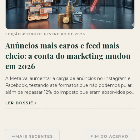
EDIÇÃO #020
1 DE FEVEREIRO DE 2026
Anúncios mais caros e feed mais
cheio: a conta do marketing mudou
em 2026
A Meta vai aumentar a carga de anúncios no Instagram e
Facebook, testando até formatos que não podemos pular,
além de repassar 12% do imposto que eram absorvidos por
ela. Para o usuário comum, é um incômodo. Para nós,
LER DOSSIÊ
empresários, é um aviso financeiro: a “panfletagem digital”
vai funcionar cada vez menos além da conta […]
MAIS RECENTES
FIM DO ACERVO