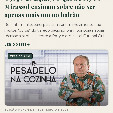
Mirassol ensinam sobre não ser
apenas mais um no balcão
Recentemente, parei para analisar um movimento que
muitos “gurus” do tráfego pago ignoram por pura miopia
técnica: a simbiose entre a Poty e o Mirassol Futebol Clube.
Para o observador comum, é apenas um logo em uma
LER DOSSIÊ
camisa de futebol. Para mim, no comando da 7 Digital, é
uma obra-prima de Engenharia de Equity. Enquanto […]
TESE DO ANO
EDIÇÃO #042
1 DE FEVEREIRO DE 2026