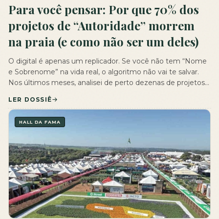
Para você pensar: Por que 70% dos
projetos de “Autoridade” morrem
na praia (e como não ser um deles)
O digital é apenas um replicador. Se você não tem “Nome
e Sobrenome” na vida real, o algoritmo não vai te salvar.
Nos últimos meses, analisei de perto dezenas de projetos
de posicionamento digital que chegaram à minha mesa. A
LER DOSSIÊ
estatística é brutal e alarmante: de cada 10 projetos que
tentam se lançar no digital, […]
HALL DA FAMA