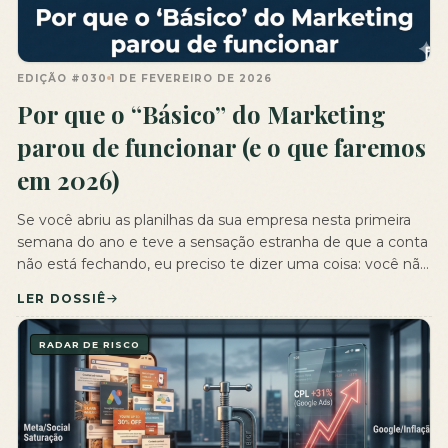
EDIÇÃO #030
1 DE FEVEREIRO DE 2026
Por que o “Básico” do Marketing
parou de funcionar (e o que faremos
em 2026)
Se você abriu as planilhas da sua empresa nesta primeira
semana do ano e teve a sensação estranha de que a conta
não está fechando, eu preciso te dizer uma coisa: você não
está sozinho. E a culpa não é necessariamente da sua
LER DOSSIÊ
equipe. Janeiro de 2026 marca oficialmente o fim daquela
era em que […]
RADAR DE RISCO