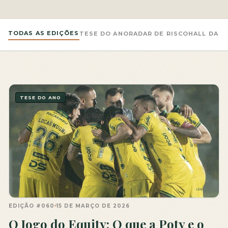
TODAS AS EDIÇÕES
TESE DO ANO
RADAR DE RISCO
HALL DA F
TESE DO ANO
EDIÇÃO #060
15 DE MARÇO DE 2026
O Jogo do Equity: O que a Poty e o