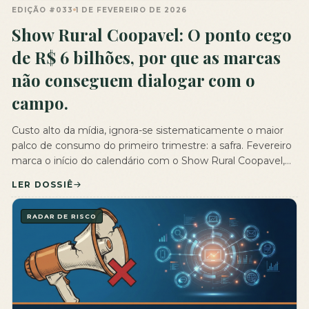
EDIÇÃO #033
1 DE FEVEREIRO DE 2026
Show Rural Coopavel: O ponto cego
de R$ 6 bilhões, por que as marcas
não conseguem dialogar com o
campo.
Custo alto da mídia, ignora-se sistematicamente o maior
palco de consumo do primeiro trimestre: a safra. Fevereiro
marca o início do calendário com o Show Rural Coopavel,
em Cascavel. A projeção é de que, em apenas cinco dias,
LER DOSSIÊ
sejam movimentados R$ 6 bilhões. Mas, sob a ótica da
comunicação, o erro estratégico mais comum é […]
RADAR DE RISCO