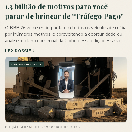
1,3 bilhão de motivos para você
parar de brincar de “Tráfego Pago”
O BBB 26 vem sendo pauta em todos os veículos de mídia
por inúmeros motivos, e aproveitando a oportunidade eu
analisei o plano comercial da Globo dessa edição. E se você
acha que o Big Brother Brasil é apenas entretenimento
LER DOSSIÊ
alienante, você não entende nada de publicidade. O BBB
projetou faturar R$ 1,35 bilhão antes […]
RADAR DE RISCO
EDIÇÃO #036
1 DE FEVEREIRO DE 2026